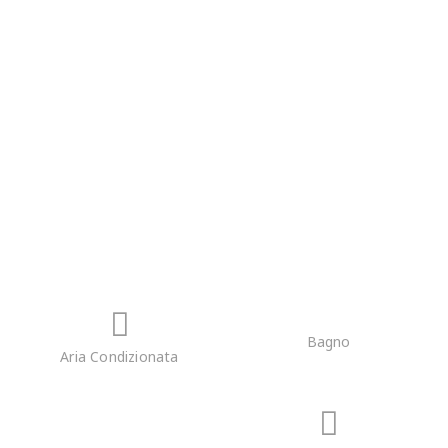
Inglese
Tedesco
Croato
Sloveno
Bagno
Aria Condizionata