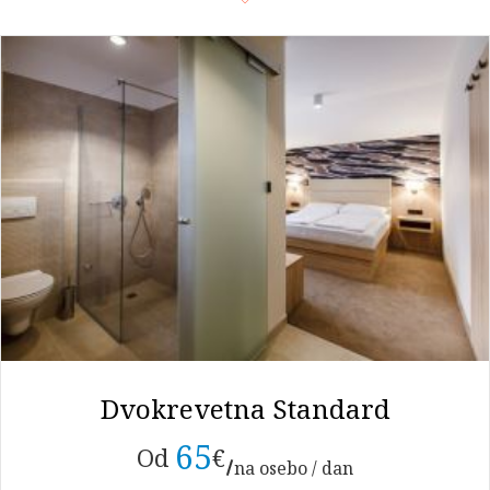
Angleščina
Nemščina
Italijanski
Hrvaški
Dvokrevetna Standard
65
Od
€
na osebo / dan