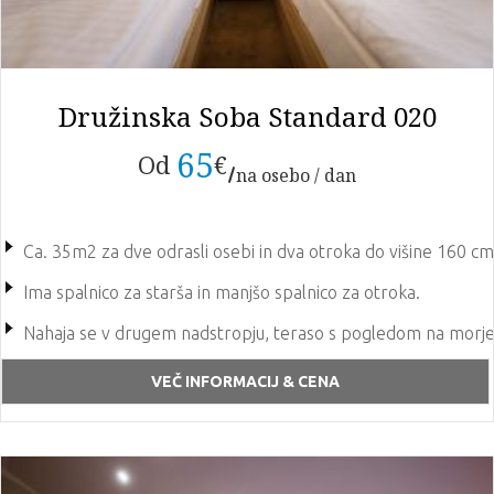
Družinska Soba Standard 020
65
Od
€
na osebo / dan
Ca. 35m2 za dve odrasli osebi in dva otroka do višine 160 cm
Ima spalnico za starša in manjšo spalnico za otroka.
Nahaja se v drugem nadstropju, teraso s pogledom na morje
Soba ima 2 x TV, sef, mini bar, klima uređaj
VEČ INFORMACIJ & CENA