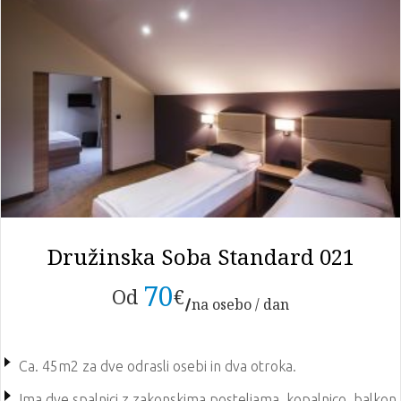
Družinska Soba Standard 021
70
Od
€
na osebo / dan
Ca. 45m2 za dve odrasli osebi in dva otroka.
Ima dve spalnici z zakonskima posteljama, kopalnico, balkon