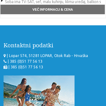
Soba ima TV-SAT, sef, malu kuhinju, klima uređaj, balkon s
pogledom na more
VEČ INFORMACIJ & CENA
Kontaktni podatki
| Lopar 574, 51281 LOPAR, Otok Rab - Hrvaška
| 385 (0)51 77 56 13
| 385 (0)51 77 56 13