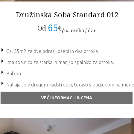
Družinska Soba Standard 012
65
Od
€
na osebo / dan
Ca. 35m2 za dve odrasli osebi in dva otroka
Ima spalnico za starša in manjšo spalnico za otroka.
Balkon
Nahaja se v drugem nadstropju, teraso s pogledom na morje
Soba ima 2 x TV, sef, mini bar, klima uređaj
VEČ INFORMACIJ & CENA