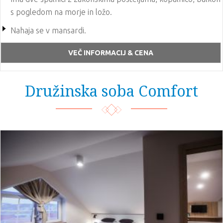
s pogledom na morje in ložo.
Nahaja se v mansardi.
Soba ima 2 x TV, sef, mini bar, klima uređaj
VEČ INFORMACIJ & CENA
Družinska soba Comfort