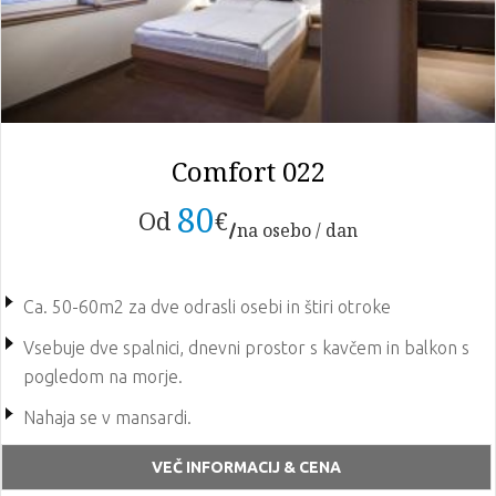
Comfort 022
80
Od
€
na osebo / dan
Ca. 50-60m2 za dve odrasli osebi in štiri otroke
Vsebuje dve spalnici, dnevni prostor s kavčem in balkon s
pogledom na morje.
Nahaja se v mansardi.
Soba ima 2 x TV, sef, mini bar, klima uređaj
VEČ INFORMACIJ & CENA