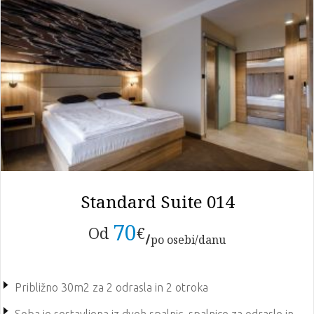
Standard Suite 014
70
Od
€
po osebi/danu
Približno 30m2 za 2 odrasla in 2 otroka
Soba je sestavljena iz dveh spalnic, spalnice za odrasle in